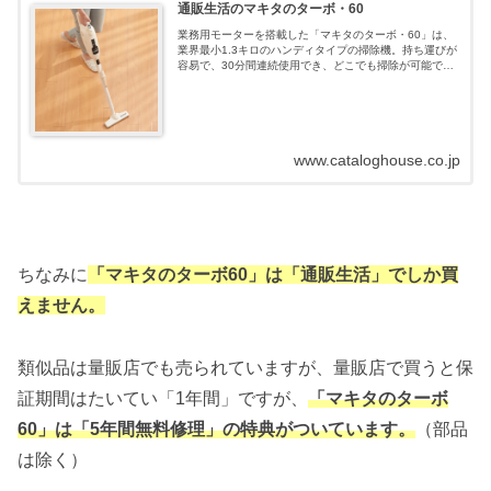
通販生活のマキタのターボ・60
業務用モーターを搭載した「マキタのターボ・60」は、
業界最小1.3キロのハンディタイプの掃除機。持ち運びが
容易で、30分間連続使用でき、どこでも掃除が可能で
す。
www.cataloghouse.co.jp
ちなみに
「マキタのターボ60」は「通販生活」でしか買
えません。
類似品は量販店でも売られていますが、量販店で買うと保
証期間はたいてい「1年間」ですが、
「マキタのターボ
60」は「5年間無料修理」の特典
が
ついています。
（部品
は除く）