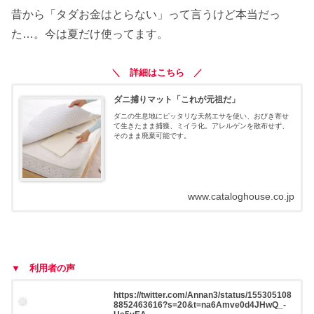
昔から「タダお金はとらない」って言うけど本当だっ
た…。今は夏だけ使ってます。
＼ 詳細はこちら ／
ダニ捕りマット「これが元祖だ」
ダニの生息地にピッタリな天然エサを使い、おびき寄せ
て生きたまま捕獲、ミイラ化。アレルゲンを散布せず、
そのまま廃棄可能です。
www.cataloghouse.co.jp
▼ 利用者の声
https://twitter.com/Annan3/status/155305108
8852463616?s=20&t=na6Amve0d4JHwQ_-